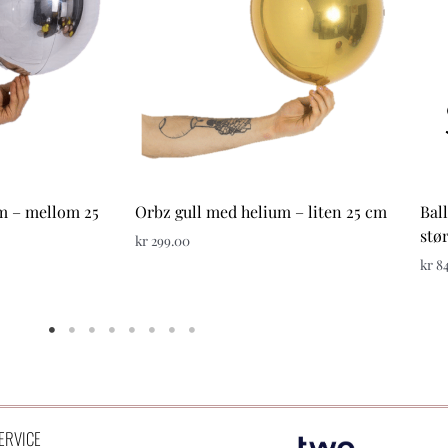
m – mellom 25
Orbz gull med helium – liten 25 cm
Bal
stør
kr
299.00
kr
84
ERVICE