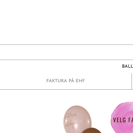
Hopp
rett
til
innholdet
BAL
FAKTURA PÅ EHF