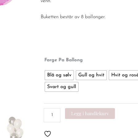
venn.
Buketten består av 8 ballonger.
Ballongbukett
Farge Pa Ballong
-
gratulerer
Blå og sølv
Gull og hvit
Hvit og rosé
med
Svart og gull
dagen
antall
Legg i handlekurv