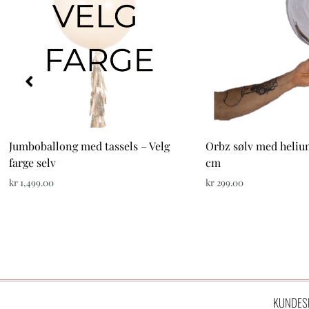
Jumboballong med tassels – Velg
Orbz sølv med heliu
farge selv
cm
kr
1,499.00
kr
299.00
KUNDES