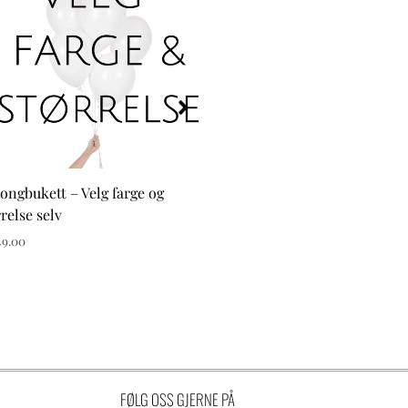
longbukett – Velg farge og
Ballonggirlander – velg fa
relse selv
kr
1,199.00
9.00
FØLG OSS GJERNE PÅ