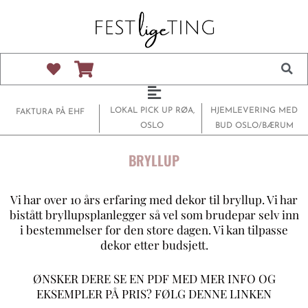
Hopp
rett
til
innholdet
Main
Menu
LOKAL PICK UP RØA,
HJEMLEVERING MED
FAKTURA PÅ EHF
OSLO
BUD OSLO/BÆRUM
BRYLLUP
Vi har over 10 års erfaring med dekor til bryllup. Vi har
bistått bryllupsplanlegger så vel som brudepar selv inn
i bestemmelser for den store dagen. Vi kan tilpasse
dekor etter budsjett.
ØNSKER DERE SE EN PDF MED MER INFO OG
EKSEMPLER PÅ PRIS?
FØLG DENNE LINKEN