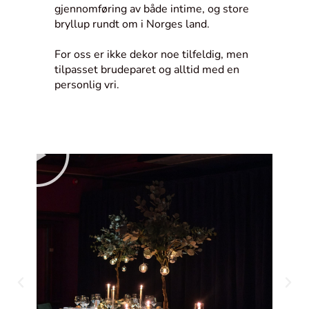
gjennomføring av både intime, og store
bryllup rundt om i Norges land.
For oss er ikke dekor noe tilfeldig, men
tilpasset brudeparet og alltid med en
personlig vri.
P
P
l
l
a
a
y
y