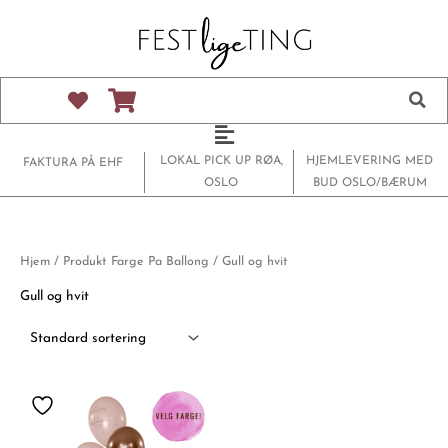
Hopp
rett
til
innholdet
Main
Menu
LOKAL PICK UP RØA,
HJEMLEVERING MED
FAKTURA PÅ EHF
OSLO
BUD OSLO/BÆRUM
Hjem
/ Produkt Farge Pa Ballong / Gull og hvit
Gull og hvit