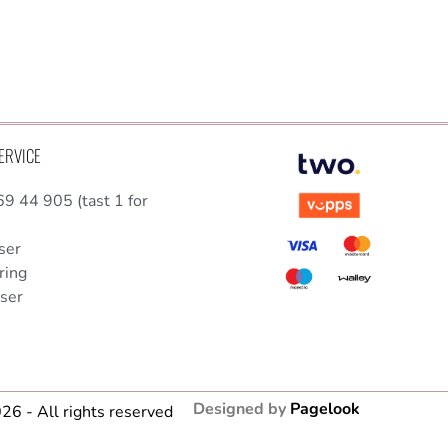
ERVICE
69 44 905 (tast 1 for
ser
ring
lser
Designed by
Pagelook
26 - All rights reserved