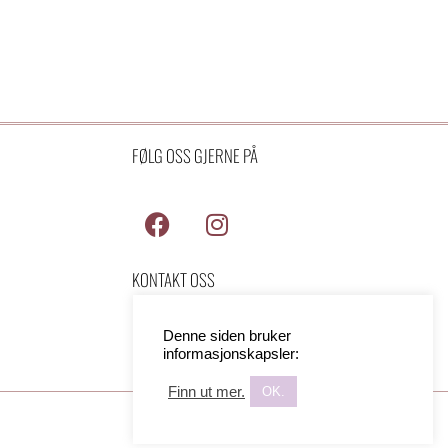
FØLG OSS GJERNE PÅ
F
I
a
n
c
s
KONTAKT OSS
e
t
b
a
o
g
Denne siden bruker
informasjonskapsler:
o
r
k
a
Finn ut mer.
OK.
m