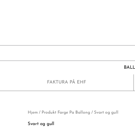
Hopp
rett
til
innholdet
BAL
FAKTURA PÅ EHF
Hjem
/ Produkt Farge Pa Ballong / Svart og gull
Svart og gull