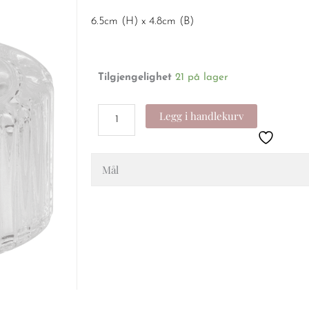
6.5cm (H) x 4.8cm (B)
Lysestake
Tilgjengelighet
21 på lager
-
riplet
Legg i handlekurv
glass
clear
2
Mål
stk
antall