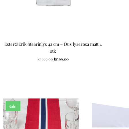
Ester&Erik Stearinlys 42 cm – Dus lyserosa matt 4
stk
kr
199.00
kr
99.00
Opprinnelig
Nåværende
pris
pris
Sale!
var:
er:
kr 199.00.
kr 99.00.