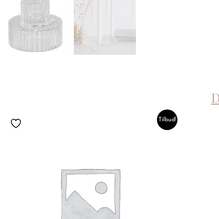
D
Opprinnelig
Nåværende
Tilbud!
pris
pris
var:
er:
kr 199.00.
kr 99.00.