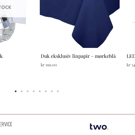
TOCK
tk
Duk eksklusiv linpapir – mørkeblå
LED
kr
199.00
kr
34
ERVICE