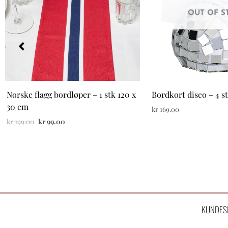
OUT OF S
Norske flagg bordløper – 1 stk 120 x
Bordkort disco – 4 s
30 cm
kr
169.00
kr
199.00
kr
99.00
KUNDES