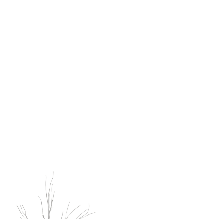
Opprinnelig
Nåværende
pris
pris
Sale!
var:
er:
kr 349.00.
kr 199.00.