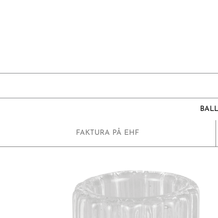
Hopp
rett
til
innholdet
BAL
FAKTURA PÅ EHF