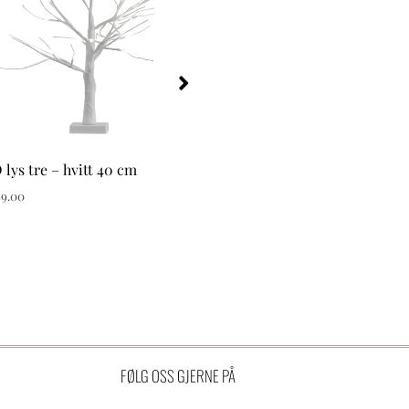
 lys tre – hvitt 40 cm
LED lys tre – svart 40 cm
9.00
kr
349.00
kr
199.00
FØLG OSS GJERNE PÅ