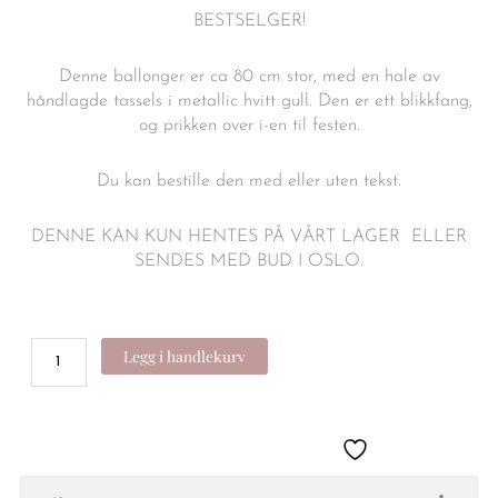
BESTSELGER!
Denne ballonger er ca 80 cm stor, med en hale av
håndlagde tassels i metallic hvitt gull. Den er ett blikkfang,
og prikken over i-en til festen.
Du kan bestille den med eller uten tekst.
DENNE KAN KUN HENTES PÅ VÅRT LAGER ELLER
SENDES MED BUD I OSLO.
Jumboballong
Legg i handlekurv
med
tassels
-
metallic
hvitt
gull