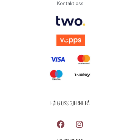
Kontakt oss
FØLG OSS GJERNE PÅ
F
I
a
n
c
s