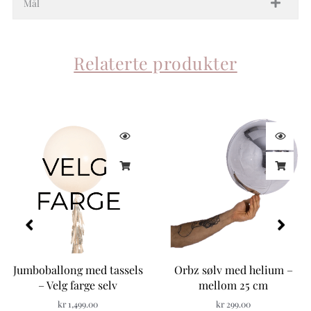
Mål
antall
Relaterte produkter
Jumboballong med tassels
Orbz sølv med helium –
– Velg farge selv
mellom 25 cm
kr
1,499.00
kr
299.00