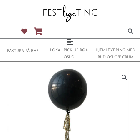
Hopp
rett
til
innholdet
Main
Menu
LOKAL PICK UP RØA,
HJEMLEVERING MED
FAKTURA PÅ EHF
OSLO
BUD OSLO/BÆRUM