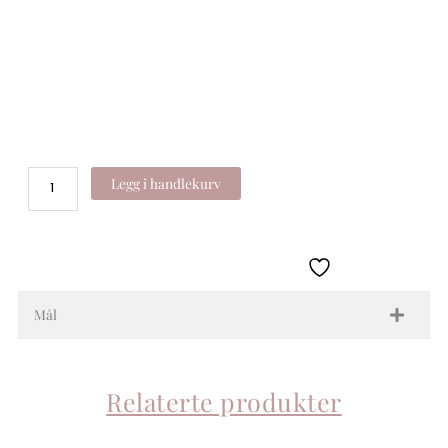
Gull
antall
Legg i handlekurv
Mål
Relaterte produkter