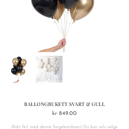
BALLONGBUKETT SVART & GULL
kr
849.00
Aldri feil med denne fargekomboen! Du kan selv velge