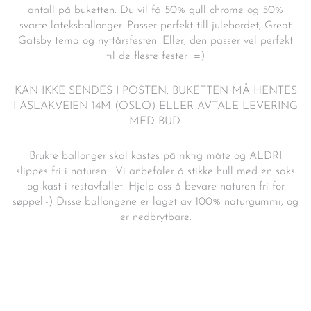
antall på buketten. Du vil få 50% gull chrome og 50%
svarte lateksballonger. Passer perfekt till julebordet, Great
Gatsby tema og nyttårsfesten. Eller, den passer vel perfekt
til de fleste fester :=)
KAN IKKE SENDES I POSTEN. BUKETTEN MÅ HENTES
I ASLAKVEIEN 14M (OSLO) ELLER AVTALE LEVERING
MED BUD.
Brukte ballonger skal kastes på riktig måte og ALDRI
slippes fri i naturen : Vi anbefaler å stikke hull med en saks
og kast i restavfallet. Hjelp oss å bevare naturen fri for
søppel:-) Disse ballongene er laget av 100% naturgummi, og
er nedbrytbare.
Ballongbukett
Svart
&