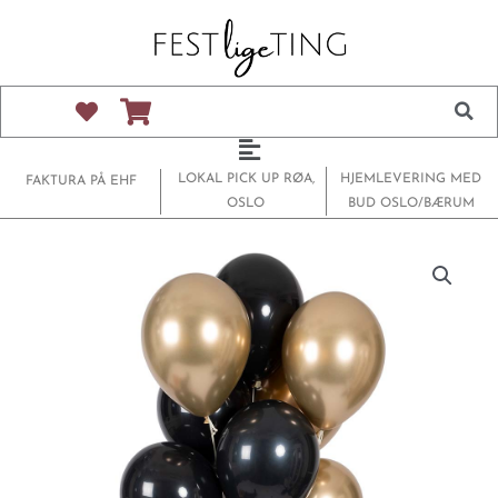
Hopp
rett
til
innholdet
Main
Menu
LOKAL PICK UP RØA,
HJEMLEVERING MED
FAKTURA PÅ EHF
OSLO
BUD OSLO/BÆRUM