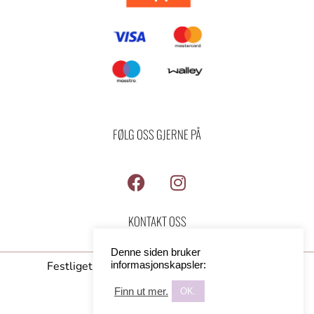
FØLG OSS GJERNE PÅ
F
I
a
n
c
s
KONTAKT OSS
e
t
b
a
Denne siden bruker
o
g
Festligeting AS -2026 - All rights reserved
informasjonskapsler:
o
r
Finn ut mer.
OK.
k
a
Designed by
Pagelook
m