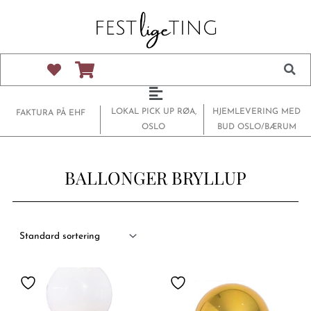
Hopp
rett
til
innholdet
Main
Menu
LOKAL PICK UP RØA,
HJEMLEVERING MED
FAKTURA PÅ EHF
OSLO
BUD OSLO/BÆRUM
BALLONGER BRYLLUP