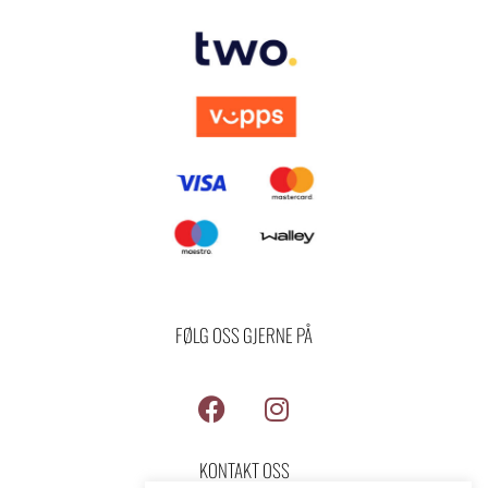
FØLG OSS GJERNE PÅ
F
I
a
n
c
s
KONTAKT OSS
e
t